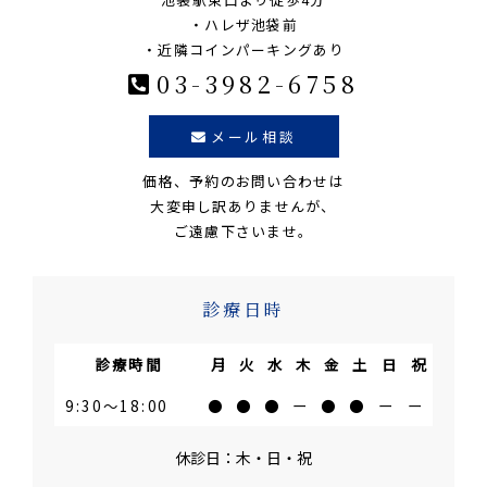
・ハレザ池袋前
・近隣コインパーキングあり
03-3982-6758
メール相談
価格、予約のお問い合わせは
大変申し訳ありませんが、
ご遠慮下さいませ。
診療日時
診療時間
月
火
水
木
金
土
日
祝
9:30～18:00
●
●
●
ー
●
●
ー
ー
休診日：木・日・祝